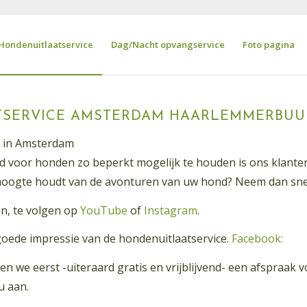
Hondenuitlaatservice
Dag/Nacht opvangservice
Foto pagina
TSERVICE AMSTERDAM HAARLEMMERBUU
e in Amsterdam
d voor honden zo beperkt mogelijk te houden is ons klante
de hoogte houdt van de avonturen van uw hond? Neem dan sne
n, te volgen op
YouTube
of
Instagram
.
oede impressie van de hondenuitlaatservice.
Facebook:
en we eerst -uiteraard gratis en vrijblijvend- een afspraak 
u aan.